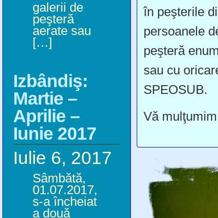
galerii de
în peşterile 
peşteră
aerate sau
persoanele de
[…]
peşteră enum
sau cu oricar
Izbândiş:
SPEOSUB.
Martie –
Aprilie –
Vă mulţumim
Iunie 2017
Iulie 6, 2017
Sâmbătă,
01.07.2017,
s-a încheiat
a două