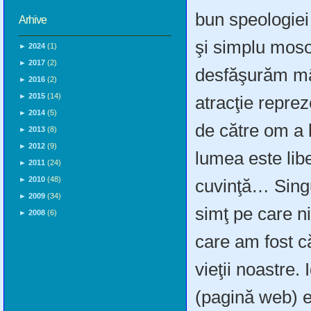
bun speologiei
Arhive
şi simplu moso
►
2024
(1)
►
2017
(2)
desfăşurăm mâ
►
2016
(2)
►
2015
(14)
atracţie repre
►
2014
(5)
de către om a l
►
2013
(8)
►
2012
(9)
lumea este lib
►
2011
(24)
►
2010
(48)
cuvinţă… Singu
►
2009
(34)
simţ pe care ni
►
2008
(6)
care am fost c
vieţii noastre.
(pagină web) e