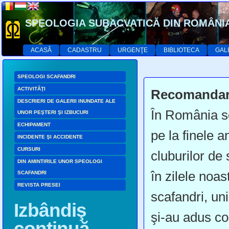
SPEOLOGIA SUBACVATICĂ DIN ROMÂNI
ACASĂ
CADASTRU
URGENŢE
BIBLIOTECA
GAL
SPEOLOGI SCAFANDRI
ACTIVITĂŢI
Recomanda
DESCRIERI DE GALERII INUNDATE ALE
În România s
UNOR PEŞTERI ŞI IZBUCURI
ECHIPAMENT
pe la finele a
INCIDENTE ŞI ACCIDENTE
CURSURI
cluburilor de
DIN AMINTIRILE UNOR SPEOLOGI
în zilele noa
SCAFANDRI
REVISTA PRESEI
scafandri, unii
Izbândiş
şi-au adus co
continuă…