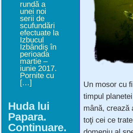
rundă a
unei noi
serii de
scufundări
efectuate la
Izbucul
Izbândiş în
perioada
martie –
iunie 2017.
Pornite cu
[…]
Un mosor cu fir
timpul planete
Huda lui
mână, crează 
Papara.
toţi cei ce trat
Continuare.
domeniu al spe