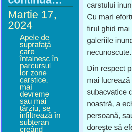
carstului inu
Martie 17,
Cu mari efortu
2024
firul ghid mai
Apele de
galeriile inu
suprafaţă
care
necunoscute.
întalnesc în
parcursul
Din respect pe
lor zone
carstice,
mai lucrează 
mai
subacvatice 
devreme
sau mai
noastră, a e
târziu, se
infiltrează în
persoană, sa
subteran
doreşte să ef
creând