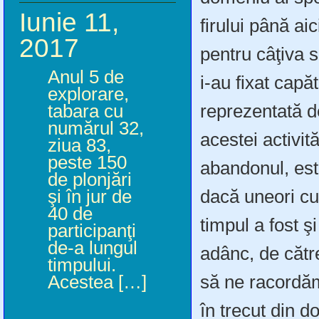
Iunie 11,
firului până ai
2017
pentru câţiva s
Anul 5 de
i-au fixat capă
explorare,
reprezentată de
tabara cu
numărul 32,
acestei activită
ziua 83,
peste 150
abandonul, est
de plonjări
dacă uneori cu 
şi în jur de
40 de
timpul a fost ş
participanţi
de-a lungul
adânc, de cătr
timpului.
să ne racordăm
Acestea […]
în trecut din d