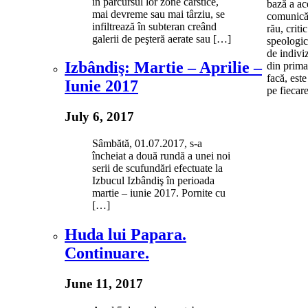
în parcursul lor zone carstice,
bază a ac
mai devreme sau mai târziu, se
comunicăr
infiltrează în subteran creând
rău, crit
galerii de peşteră aerate sau […]
speologic
de indiviz
Izbândiş: Martie – Aprilie –
din prima 
facă, est
Iunie 2017
pe fiecare
July 6, 2017
Sâmbătă, 01.07.2017, s-a
încheiat a două rundă a unei noi
serii de scufundări efectuate la
Izbucul Izbândiş în perioada
martie – iunie 2017. Pornite cu
[…]
Huda lui Papara.
Continuare.
June 11, 2017