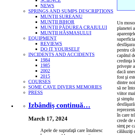
SCIENCE
NEWS
SPRINGS AND SUMPS DESCRIPTIONS
MUNŢII ŞUREANU
MUNŢII BIHOR
Un mosor 
MUNŢII PĂDUREA CRAIULUI
planetei 
MUNŢII HĂŞMAŞULUI
aparenţel
EQUIPMENT
superfici
REVIEWS
desfăşura
DO IT YOURSELF
pentru câţ
INCIDENTS AND ACCIDENTS
capătul d
1984
credinţa l
1985
priveşte 
2002
dacă uneor
2015
fost şi e
COURSES
dintre no
SOME CAVE DIVERS MEMORIES
să ne înt
PRESS
viitor ma
şi simplu
Izbândiş continuă…
desfăşură
reprezent
în care t
March 17, 2024
crede de 
simţ pe ca
Apele de suprafaţă care întalnesc
călăuziţi