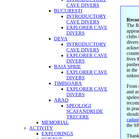
CAVE DIVERS
BUCUREŞTI
INTRODUCTORY
Reco
CAVE DIVERS
The R
EXPLORER CAVE
appear
DIVERS
clubs 
DEVA
divers
INTRODUCTORY
acknow
CAVE DIVERS
countr
EXPLORER CAVE
lives 
DIVERS
pushed
BAIA SPRIE
in the
EXPLORER CAVE
unkno
DIVERS
TIMIŞOARA
From c
EXPLORER CAVE
and ar
DIVERS
spele
ARAD
recomm
SPEOLOGI
in pra
SCAFANDRI DE
should
TRECERE
cadast
MEMORIAL
the S
ACTIVITY
EXPLORINGS
Thank