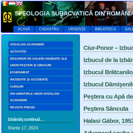
SPEOLOGIA SUBACVATICĂ DIN ROMÂNI
ACASĂ
CADASTRU
URGENŢE
BIBLIOTECA
GAL
SPEOLOGI SCAFANDRI
Ciur-Ponor – Izbuc
ACTIVITĂŢI
Izbucul de la Izbâ
DESCRIERI DE GALERII INUNDATE ALE
UNOR PEŞTERI ŞI IZBUCURI
Izbucul Brătcanilo
ECHIPAMENT
INCIDENTE ŞI ACCIDENTE
Izbucul Dămişenil
CURSURI
DIN AMINTIRILE UNOR SPEOLOGI
Peştera cu Apă de
SCAFANDRI
Peştera Sâncuta
REVISTA PRESEI
Izbândiş continuă…
Halasi Gábor, 195
Martie 17, 2024
Advanced scuba d