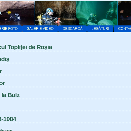
A
ERIE FOTO
GALERIE VIDEO
DESCARCĂ
LEGĂTURI
CONTA
ul Topliţei de Roşia
ndiş
r
or
 la Bulz
3-1984
iver