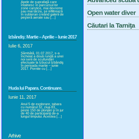
Apele de suprafaţă care
întalnesc în parcursul lor
zone carstice, mai devreme
Open water diver
sau mai târziu, se infiltrează
în subteran creând galerii de
peşteră aerate sau […]
Căutari la Tarniţa
Izbândiş: Martie – Aprilie – Iunie 2017
Iulie 6, 2017
Sâmbătă, 01.07.2017, s-a
încheiat a două rundă a unei
noi serii de scufundări
efectuate la Izbucul Izbândiş
în perioada martie – iunie
2017. Pornite cu […]
Huda lui Papara. Continuare.
Iunie 11, 2017
Anul 5 de explorare, tabara
cu numărul 32, ziua 83,
peste 150 de plonjări şi în jur
de 40 de participanţi de-a
lungul timpului. Acestea […]
Arhive