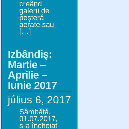
creând
galerii de
peşteră
aerate sau
[…]
Izbândiş:
Martie –
Aprilie –
Iunie 2017
július 6, 2017
Sâmbătă,
01.07.2017,
s-a încheiat