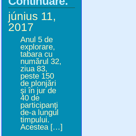
Continuare.
június 11,
2017
Anul 5 de
explorare,
tabara cu
numărul 32,
ziua 83,
peste 150
de plonjări
şi în jur de
40 de
participanţi
de-a lungul
timpului.
Acestea […]