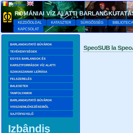
ROMÁNIAI VÍZ ALATTI BARLANGKUTATÁ
KEZDŐOLDAL
KATASZTER
SÜRGŐSSÉG
BIBLIOTEC
KAPCSOLAT
BARLANGKUTATÓ BÚVÁROK
SpeoSUB la Spe
TEVÉKENYSÉGEK
EGYES BARLANGOK ÉS
KARSZTFORRÁSOK VÍZ ALATTI
SZAKASZAINAK LEÍRÁSA
FELSZERELÉS
BALESETEK
TANFOLYAMOK
BARLANGKUTATÓ BÚVÁROK
VISSZAEMLÉKEZÉSEIBŐL
SAJTÓFIGYELŐ
Izbândiş