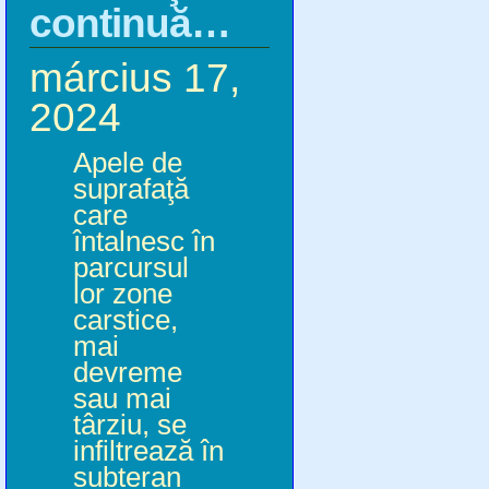
continuă…
március 17,
2024
Apele de
suprafaţă
care
întalnesc în
parcursul
lor zone
carstice,
mai
devreme
sau mai
târziu, se
infiltrează în
subteran