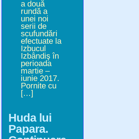
a două
rundă a
unei noi
serii de
scufundări
efectuate la
Izbucul
Izbândiş în
perioada
martie –
iunie 2017.
Pornite cu
[…]
Huda lui
Papara.