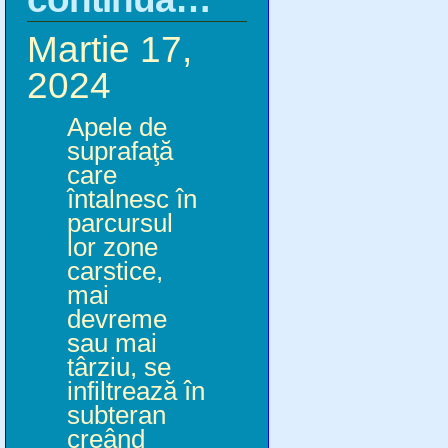
Martie 17,
2024
Apele de
suprafaţă
care
întalnesc în
parcursul
lor zone
carstice,
mai
devreme
sau mai
târziu, se
infiltrează în
subteran
creând