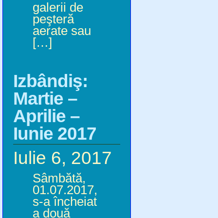
galerii de
peşteră
aerate sau
[…]
Izbândiş:
Martie –
Aprilie –
Iunie 2017
Iulie 6, 2017
Sâmbătă,
01.07.2017,
s-a încheiat
a două