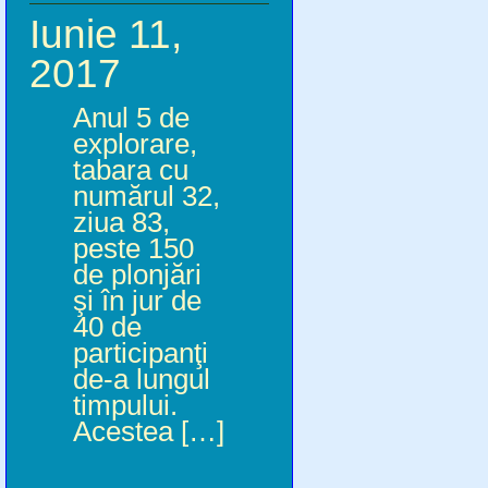
Iunie 11,
2017
Anul 5 de
explorare,
tabara cu
numărul 32,
ziua 83,
peste 150
de plonjări
şi în jur de
40 de
participanţi
de-a lungul
timpului.
Acestea […]