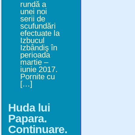
rundă a
unei noi
serii de
scufundări
efectuate la
Izbucul
Izbândiş în
perioada
martie –
iunie 2017.
Pornite cu
[…]
Huda lui
Papara.
Continuare.