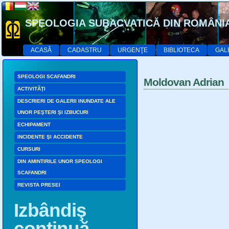
SPEOLOGIA SUBACVATICĂ DIN ROMÂNI
ACASĂ
CADASTRU
URGENŢE
BIBLIOTECA
GAL
SPEOLOGI SCAFANDRI
Moldovan Adrian
ACTIVITĂŢI
DESCRIERI DE GALERII INUNDATE ALE
UNOR PEŞTERI ŞI IZBUCURI
ECHIPAMENT
INCIDENTE ŞI ACCIDENTE
CURSURI
DIN AMINTIRILE UNOR SPEOLOGI
SCAFANDRI
REVISTA PRESEI
Izbândiş
continuă…