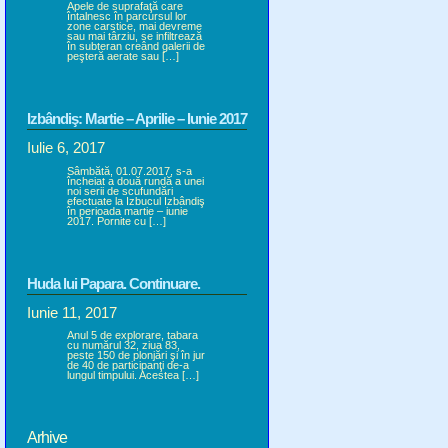
Apele de suprafaţă care
întalnesc în parcursul lor
zone carstice, mai devreme
sau mai târziu, se infiltrează
în subteran creând galerii de
peşteră aerate sau […]
Izbândiş: Martie – Aprilie – Iunie 2017
Iulie 6, 2017
Sâmbătă, 01.07.2017, s-a
încheiat a două rundă a unei
noi serii de scufundări
efectuate la Izbucul Izbândiş
în perioada martie – iunie
2017. Pornite cu […]
Huda lui Papara. Continuare.
Iunie 11, 2017
Anul 5 de explorare, tabara
cu numărul 32, ziua 83,
peste 150 de plonjări şi în jur
de 40 de participanţi de-a
lungul timpului. Acestea […]
Arhive