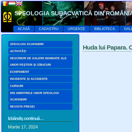
SPEOLOGIA SUBACVATICĂ DIN ROMÂNI
ACASĂ
CADASTRU
URGENŢE
BIBLIOTECA
GAL
SPEOLOGI SCAFANDRI
Huda lui Papara. 
ACTIVITĂŢI
DESCRIERI DE GALERII INUNDATE ALE
UNOR PEŞTERI ŞI IZBUCURI
ECHIPAMENT
INCIDENTE ŞI ACCIDENTE
CURSURI
DIN AMINTIRILE UNOR SPEOLOGI
SCAFANDRI
REVISTA PRESEI
Izbândiş continuă…
Martie 17, 2024