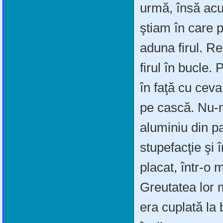
urmă, însă ac
ştiam în care p
aduna firul. Re
firul în bucle
în faţă cu ceva
pe cască. Nu-m
aluminiu din pa
stupefacţie şi
placat, într-o 
Greutatea lor 
era cuplată la 