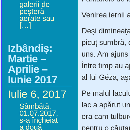
galerii de
peşteră
Venirea iernii 
aerate sau
[…]
Deşi dimineaţ
picuţ sumbră, c
Izbândiş:
uns. Am ajuns 
Martie –
Între timp au a
Aprilie –
al lui Géza, a
Iunie 2017
Iulie 6, 2017
Pe malul lacul
lac a apărut u
Sâmbătă,
01.07.2017,
era cam tulbur
s-a încheiat
a două
pentru o căuta