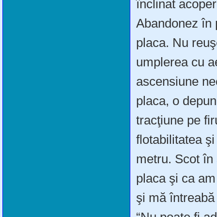
înclinat acope
Abandonez în 
placa. Nu reuşe
umplerea cu ae
ascensiune nec
placa, o depun
tracţiune pe fi
flotabilitatea 
metru. Scot în 
placa şi ca am
şi mă întreabă