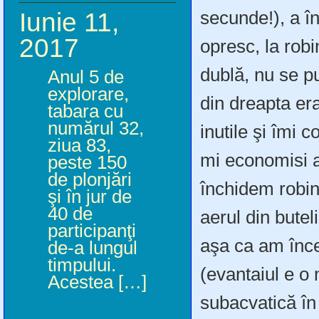
secunde!), a î
Iunie 11,
2017
opresc, la robi
dublă, nu se p
Anul 5 de
explorare,
din dreapta era
tabara cu
numărul 32,
inutile şi îmi 
ziua 83,
mi economisi a
peste 150
de plonjări
închidem robin
şi în jur de
40 de
aerul din butel
participanţi
aşa ca am înce
de-a lungul
timpului.
(evantaiul e o
Acestea […]
subacvatică în 