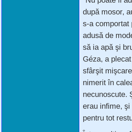
“Nu poate fi ad
după mosor, a
s-a comportat p
adusă de model
să ia apă şi br
Géza, a plecat
sfârşit mişcarea
nimerit în cale
necunoscute. 
erau infime, ş
pentru tot restu