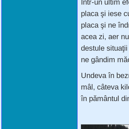
Într-un ultim e
placa şi iese c
placa şi ne în
acea zi, aer n
destule situaţi
ne gândim măc
Undeva în bezn
mâl, câteva ki
în pământul di