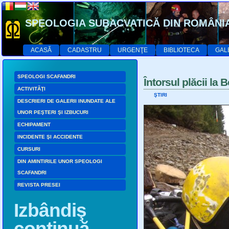
SPEOLOGIA SUBACVATICĂ DIN ROMÂNI
ACASĂ
CADASTRU
URGENŢE
BIBLIOTECA
GAL
SPEOLOGI SCAFANDRI
Întorsul plăcii la B
ACTIVITĂŢI
ŞTIRI
DESCRIERI DE GALERII INUNDATE ALE
UNOR PEŞTERI ŞI IZBUCURI
ECHIPAMENT
INCIDENTE ŞI ACCIDENTE
CURSURI
DIN AMINTIRILE UNOR SPEOLOGI
SCAFANDRI
REVISTA PRESEI
Izbândiş
continuă…