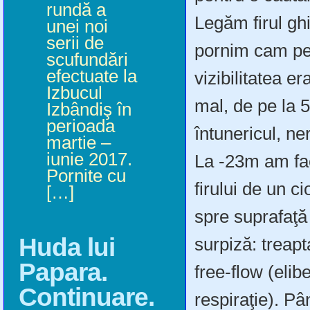
rundă a
Legăm firul gh
unei noi
serii de
pornim cam pe d
scufundări
efectuate la
vizibilitatea e
Izbucul
mal, de pe la 
Izbândiş în
perioada
întunericul, n
martie –
iunie 2017.
La -23m am fac
Pornite cu
firului de un ci
[…]
spre suprafaţă 
Huda lui
surpiză: treapt
Papara.
free-flow (elib
Continuare.
respiraţie). P