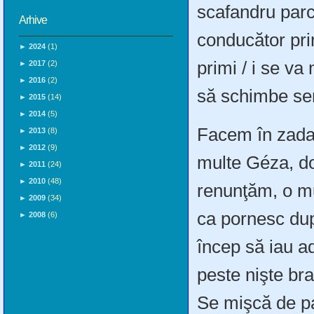
scafandru parc
Arhive
conducător pri
►
2024
(1)
primi / i se va
►
2017
(2)
►
2016
(2)
să schimbe sen
►
2015
(14)
►
2014
(5)
Facem în zadar
►
2013
(8)
►
2012
(9)
multe Géza, do
►
2011
(24)
►
2010
(48)
renunţăm, o mu
►
2009
(34)
ca pornesc dup
►
2008
(6)
încep să iau a
peste nişte bra
Se mişcă de par