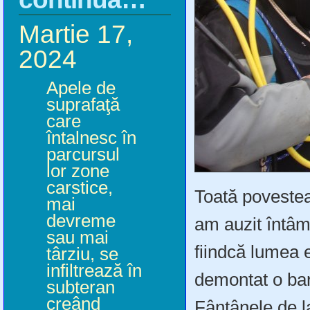
Martie 17,
2024
Apele de
suprafaţă
care
întalnesc în
parcursul
lor zone
carstice,
Toată povestea
mai
devreme
am auzit întâm
sau mai
fiindcă lumea 
târziu, se
infiltrează în
demontat o bar
subteran
creând
Fântânele de l