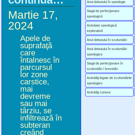
Anul debutului în speologie
Martie 17,
Stagii de perfecţionare
speologică
2024
Activitate speologică
explorativă
Apele de
Anul debutului în scufundări
suprafaţă
Anul debutului în scufundări
care
speologice
întalnesc în
Stagii de perfecţionare în
parcursul
scufundări / brevetări
lor zone
Activităţi legate de scufundările
carstice,
speologice
mai
Activităţi conexe
devreme
sau mai
târziu, se
infiltrează în
subteran
creând