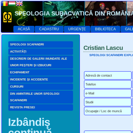
SPEOLOGIA SUBACVATICĂ DIN ROMÂNI
ACASĂ
CADASTRU
URGENŢE
BIBLIOTECA
GAL
SPEOLOGI SCAFANDRI
Cristian Lascu
ACTIVITĂŢI
SPEOLOGI SCAFANDRI EXPL
DESCRIERI DE GALERII INUNDATE ALE
UNOR PEŞTERI ŞI IZBUCURI
ECHIPAMENT
Adresă de contact
INCIDENTE ŞI ACCIDENTE
Telefon
CURSURI
e-Mail
DIN AMINTIRILE UNOR SPEOLOGI
SCAFANDRI
Studii
REVISTA PRESEI
Ocupaţie / Loc de muncă
Izbândiş
continuă…