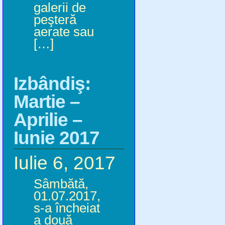
galerii de
peşteră
aerate sau
[…]
Izbândiş:
Martie –
Aprilie –
Iunie 2017
Iulie 6, 2017
Sâmbătă,
01.07.2017,
s-a încheiat
a două