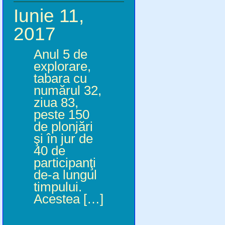
Iunie 11,
2017
Anul 5 de
explorare,
tabara cu
numărul 32,
ziua 83,
peste 150
de plonjări
şi în jur de
40 de
participanţi
de-a lungul
timpului.
Acestea […]