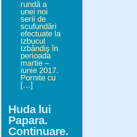
rundă a
unei noi
serii de
scufundări
efectuate la
Izbucul
Izbândiş în
perioada
martie –
iunie 2017.
Pornite cu
[…]
Huda lui
Papara.
Continuare.