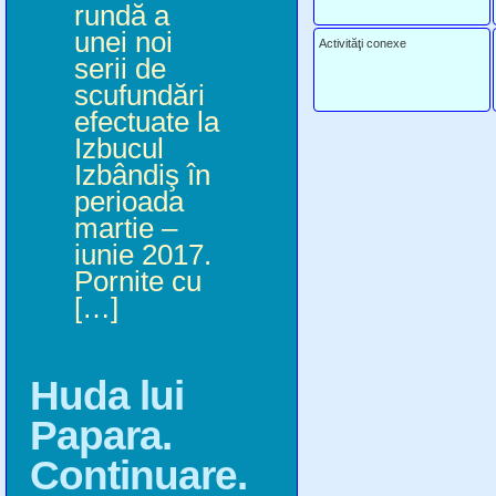
rundă a
unei noi
Activităţi conexe
serii de
scufundări
efectuate la
Izbucul
Izbândiş în
perioada
martie –
iunie 2017.
Pornite cu
[…]
Huda lui
Papara.
Continuare.