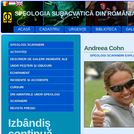
SPEOLOGIA SUBACVATICĂ DIN ROMÂNI
ACASĂ
CADASTRU
URGENŢE
BIBLIOTECA
GAL
SPEOLOGI SCAFANDRI
Andreea Cohn
ACTIVITĂŢI
SPEOLOGI SCAFANDRI EXPL
DESCRIERI DE GALERII INUNDATE ALE
UNOR PEŞTERI ŞI IZBUCURI
ECHIPAMENT
INCIDENTE ŞI ACCIDENTE
CURSURI
DIN AMINTIRILE UNOR SPEOLOGI
SCAFANDRI
REVISTA PRESEI
Izbândiş
continuă…