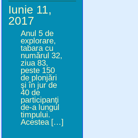
Iunie 11,
2017
Anul 5 de
explorare,
tabara cu
numărul 32,
ziua 83,
peste 150
de plonjări
şi în jur de
40 de
participanţi
de-a lungul
timpului.
Acestea […]