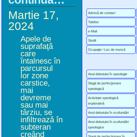
Martie 17,
Adresă de contact
2024
Telefon
e-Mail
Apele de
Studii
suprafaţă
Ocupaţie / Loc de muncă
care
întalnesc în
parcursul
lor zone
Anul debutului în speologie
carstice,
Stagii de perfecţionare
mai
speologică
devreme
Activitate speologică
sau mai
explorativă
târziu, se
Anul debutului în scufundări
infiltrează în
Anul debutului în scufundări
subteran
speologice
creând
Stagii de perfecţionare în