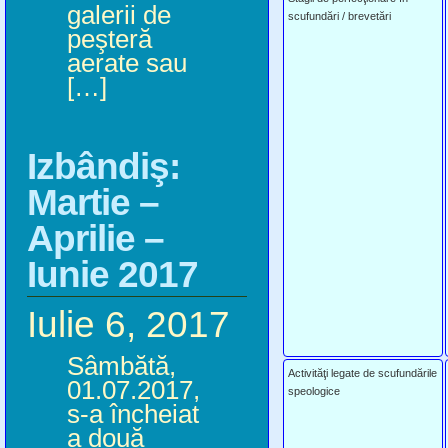
galerii de
scufundări / brevetări
peşteră
aerate sau
[…]
Izbândiş:
Martie –
Aprilie –
Iunie 2017
Iulie 6, 2017
Sâmbătă,
Activităţi legate de scufundările
01.07.2017,
speologice
s-a încheiat
a două