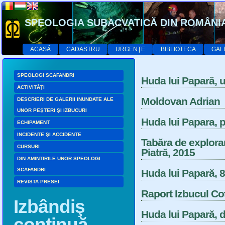
SPEOLOGIA SUBACVATICĂ DIN ROMÂNI
ACASĂ
CADASTRU
URGENŢE
BIBLIOTECA
GAL
SPEOLOGI SCAFANDRI
Huda lui Papară, u
ACTIVITĂŢI
Moldovan Adrian
DESCRIERI DE GALERII INUNDATE ALE
UNOR PEŞTERI ŞI IZBUCURI
Huda lui Papara, p
ECHIPAMENT
INCIDENTE ŞI ACCIDENTE
Tabăra de explora
CURSURI
Piatră, 2015
DIN AMINTIRILE UNOR SPEOLOGI
SCAFANDRI
Huda lui Papară, 
REVISTA PRESEI
Raport Izbucul Cot
Izbândiş
Huda lui Papară, d
continuă…