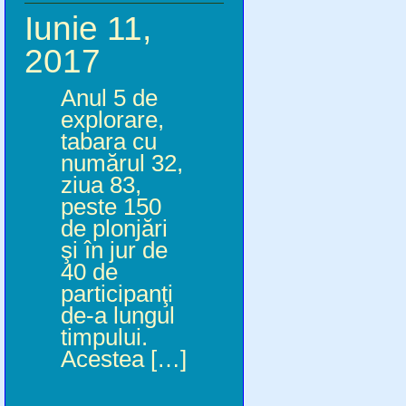
Iunie 11,
2017
Anul 5 de
explorare,
tabara cu
numărul 32,
ziua 83,
peste 150
de plonjări
şi în jur de
40 de
participanţi
de-a lungul
timpului.
Acestea […]