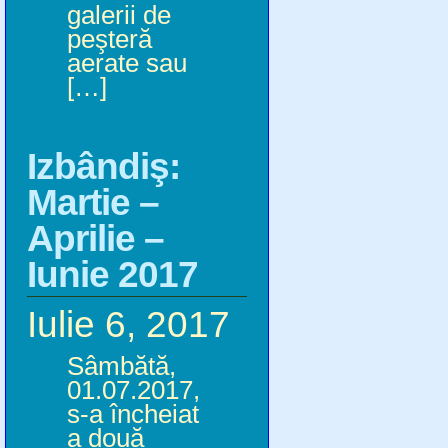
galerii de
peşteră
aerate sau
[…]
Izbândiş:
Martie –
Aprilie –
Iunie 2017
Iulie 6, 2017
Sâmbătă,
01.07.2017,
s-a încheiat
a două