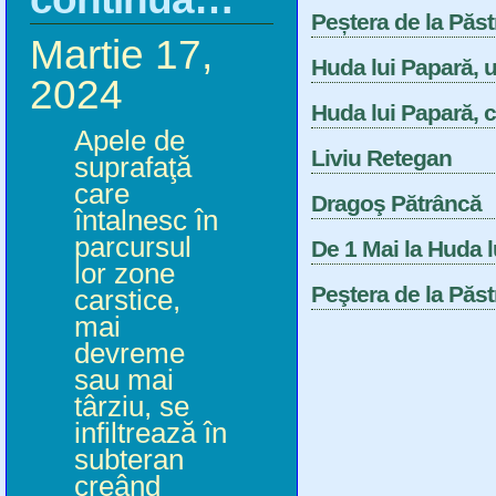
Peștera de la Păst
Martie 17,
Huda lui Papară, 
2024
Huda lui Papară, 
Apele de
Liviu Retegan
suprafaţă
care
Dragoş Pătrâncă
întalnesc în
parcursul
De 1 Mai la Huda 
lor zone
Peştera de la Păs
carstice,
mai
devreme
sau mai
târziu, se
infiltrează în
subteran
creând