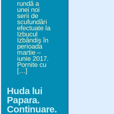
rundă a
unei noi
serii de
scufundări
efectuate la
Izbucul
Izbândiş în
perioada
martie –
iunie 2017.
Pornite cu
[…]
Huda lui
Papara.
Continuare.