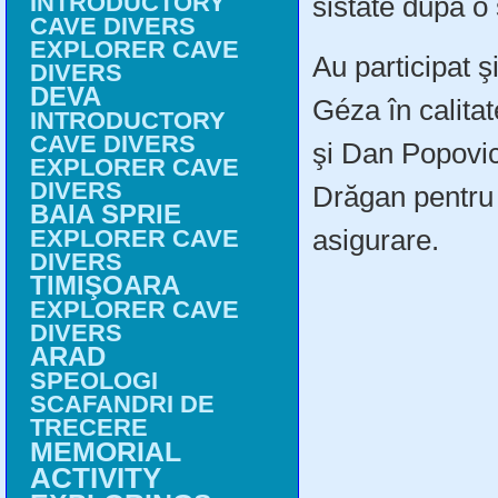
INTRODUCTORY
sistate după o
CAVE DIVERS
EXPLORER CAVE
Au participat 
DIVERS
DEVA
Géza în calitat
INTRODUCTORY
CAVE DIVERS
şi Dan Popovici
EXPLORER CAVE
DIVERS
Drăgan pentru
BAIA SPRIE
asigurare.
EXPLORER CAVE
DIVERS
TIMIŞOARA
EXPLORER CAVE
DIVERS
ARAD
SPEOLOGI
SCAFANDRI DE
TRECERE
MEMORIAL
ACTIVITY