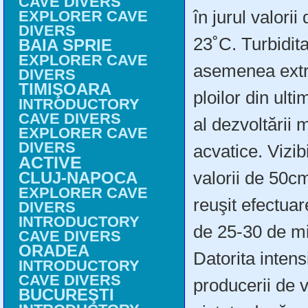
CAVE DIVERS
în jurul valorii
EXPLORER CAVE
DIVERS
23˚C. Turbidita
BAIA SPRIE
EXPLORER CAVE
asemenea extre
DIVERS
TIMIŞOARA
ploilor din ult
INTRODUCTORY
CAVE DIVERS
al dezvoltării
EXPLORER CAVE
DIVERS
acvatice. Vizibi
ACTIVE
valorii de 50c
CLUJ-NAPOCA
EXPLORER CAVE
reuşit efectua
DIVERS
INTRODUCTORY
de 25-30 de mi
CAVE DIVERS
ORADEA
Datorita intensi
INTRODUCTORY
CAVE DIVERS
producerii de va
BUCUREŞTI