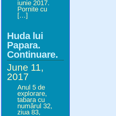
iunie 2017.
Pornite cu
[…]
Huda lui
Papara.
Continuare.
June 11,
2017
Anul 5 de
explorare,
tabara cu
numărul 32,
ziua 83,