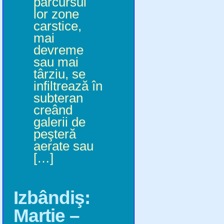
parcursul
lor zone
carstice,
mai
devreme
sau mai
târziu, se
infiltrează în
subteran
creând
galerii de
peşteră
aerate sau
[…]
Izbândiş:
Martie –