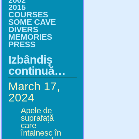
2002
2015
COURSES
SOME CAVE
DIVERS
MEMORIES
PRESS
Izbândiş
continuă…
March 17,
2024
Apele de
suprafaţă
care
întalnesc în