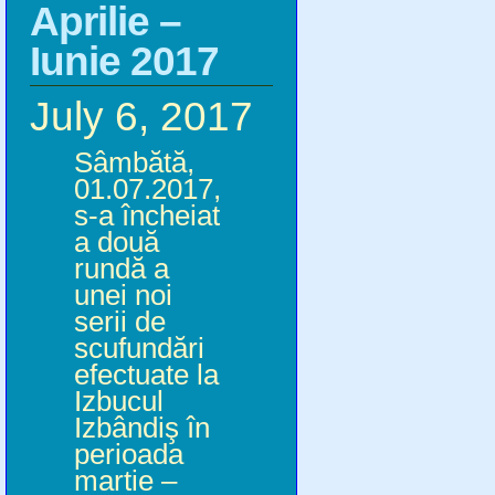
Aprilie –
Iunie 2017
July 6, 2017
Sâmbătă,
01.07.2017,
s-a încheiat
a două
rundă a
unei noi
serii de
scufundări
efectuate la
Izbucul
Izbândiş în
perioada
martie –