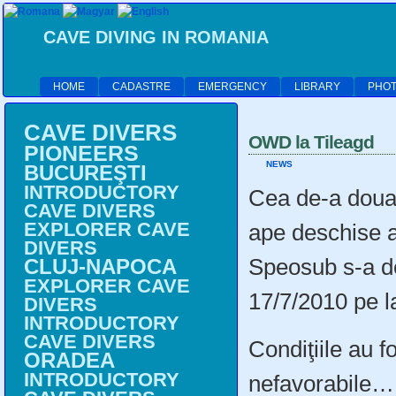
CAVE DIVING IN ROMANIA
HOME
CADASTRE
EMERGENCY
LIBRARY
PHOT
CAVE DIVERS
OWD la Tileagd
PIONEERS
NEWS
BUCUREŞTI
INTRODUCTORY
Cea de-a doua
CAVE DIVERS
EXPLORER CAVE
ape deschise 
DIVERS
Speosub s-a de
CLUJ-NAPOCA
EXPLORER CAVE
17/7/2010 pe l
DIVERS
INTRODUCTORY
CAVE DIVERS
Condiţiile au f
ORADEA
INTRODUCTORY
nefavorabile…