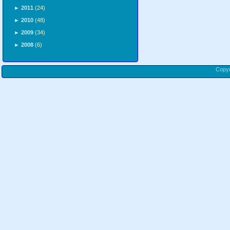
►
2011
(24)
►
2010
(48)
►
2009
(34)
►
2008
(6)
Copy