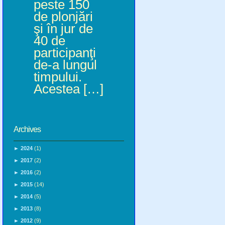
peste 150
de plonjări
şi în jur de
40 de
participanţi
de-a lungul
timpului.
Acestea […]
Archives
►
2024
(1)
►
2017
(2)
►
2016
(2)
►
2015
(14)
►
2014
(5)
►
2013
(8)
►
2012
(9)