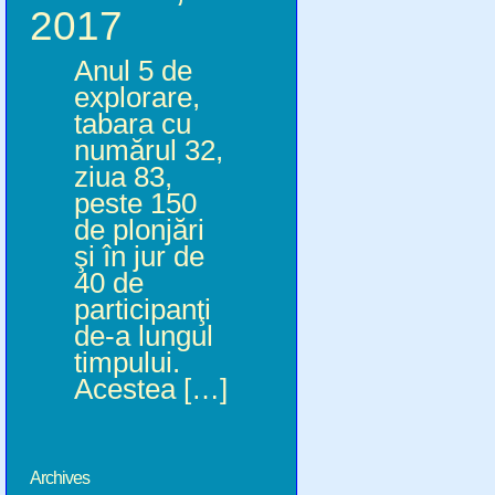
2017
Anul 5 de
explorare,
tabara cu
numărul 32,
ziua 83,
peste 150
de plonjări
şi în jur de
40 de
participanţi
de-a lungul
timpului.
Acestea […]
Archives