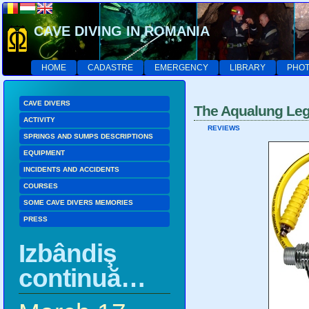
CAVE DIVING IN ROMANIA
HOME
CADASTRE
EMERGENCY
LIBRARY
PHOT
CAVE DIVERS
The Aqualung Leg
ACTIVITY
REVIEWS
SPRINGS AND SUMPS DESCRIPTIONS
EQUIPMENT
INCIDENTS AND ACCIDENTS
COURSES
SOME CAVE DIVERS MEMORIES
PRESS
Izbândiş
continuă…