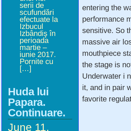
serii de
entering the wat
scufundări
performance m
efectuate la
Izbucul
sensitive. So t
Izbândiş în
perioada
massive air loss
martie –
mouthpiece sta
iunie 2017.
Pornite cu
the stage is n
[…]
Underwater i 
it, and in pair
Huda lui
favorite regulat
Papara.
Continuare.
June 11,