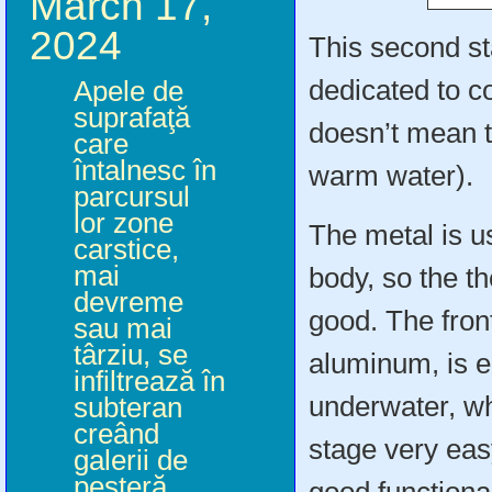
March 17,
2024
This second st
dedicated to c
Apele de
suprafaţă
doesn’t mean t
care
întalnesc în
warm water).
parcursul
lor zone
The metal is us
carstice,
mai
body, so the th
devreme
good. The fron
sau mai
târziu, se
aluminum, is e
infiltrează în
underwater, w
subteran
creând
stage very eas
galerii de
peşteră