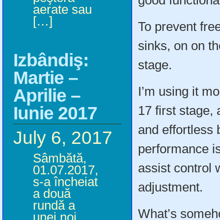
good functiona
aerate sau
[…]
To prevent fre
sinks, on on t
Izbândiş:
stage.
Martie –
I’m using it 
Aprilie –
Iunie 2017
17 first stage,
and effortless
July 6, 2017
performance is
Sâmbătă,
assist control 
01.07.2017,
s-a încheiat
adjustment.
a două
rundă a
What’s someh
unei noi