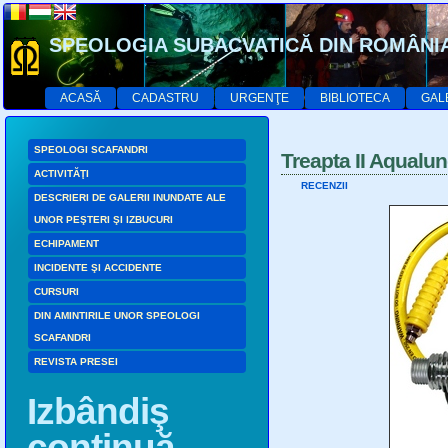
SPEOLOGIA SUBACVATICĂ DIN ROMÂNI
ACASĂ
CADASTRU
URGENŢE
BIBLIOTECA
GAL
SPEOLOGI SCAFANDRI
Treapta II Aqualu
ACTIVITĂŢI
RECENZII
DESCRIERI DE GALERII INUNDATE ALE
UNOR PEŞTERI ŞI IZBUCURI
ECHIPAMENT
INCIDENTE ŞI ACCIDENTE
CURSURI
DIN AMINTIRILE UNOR SPEOLOGI
SCAFANDRI
REVISTA PRESEI
Izbândiş
continuă…