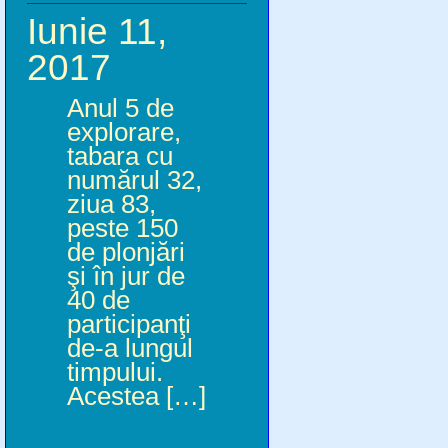
Iunie 11,
2017
Anul 5 de
explorare,
tabara cu
numărul 32,
ziua 83,
peste 150
de plonjări
şi în jur de
40 de
participanţi
de-a lungul
timpului.
Acestea […]