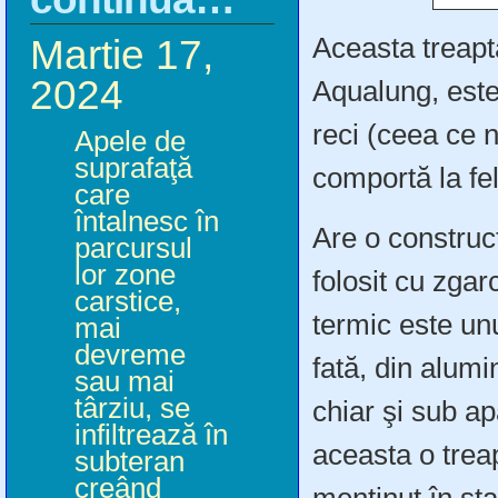
Aceasta treapt
Martie 17,
2024
Aqualung, este 
reci (ceea ce 
Apele de
suprafaţă
comportă la fel
care
întalnesc în
Are o construcţ
parcursul
lor zone
folosit cu zgar
carstice,
termic este un
mai
devreme
fată, din alum
sau mai
târziu, se
chiar şi sub ap
infiltrează în
aceasta o treap
subteran
creând