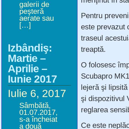
menţinut în sta
galerii de
peşteră
Pentru prevenir
aerate sau
[…]
este prevazut 
traseul acestui
Izbândiş:
treaptă.
Martie –
O folosesc împ
Aprilie –
Scubapro MK17,
Iunie 2017
lejeră şi lipsit
Iulie 6, 2017
şi dispozitivul
Sâmbătă,
reglarea sensibi
01.07.2017,
s-a încheiat
Ce este neplăcu
a două