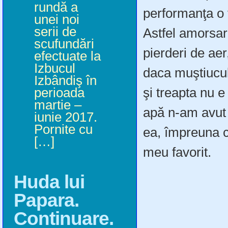
rundă a
performanţa o f
unei noi
serii de
Astfel amorsar
scufundări
pierderi de aer
efectuate la
Izbucul
daca muştiucul
Izbândiş în
perioada
şi treapta nu 
martie –
apă n-am avut 
iunie 2017.
Pornite cu
ea, împreuna c
[…]
meu favorit.
Huda lui
Papara.
Continuare.