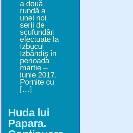
a două
rundă a
unei noi
serii de
scufundări
efectuate la
Izbucul
Izbândiş în
perioada
martie –
iunie 2017.
Pornite cu
[…]
Huda lui
Papara.