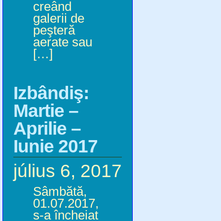
creând
galerii de
peşteră
aerate sau
[…]
Izbândiş:
Martie –
Aprilie –
Iunie 2017
július 6, 2017
Sâmbătă,
01.07.2017,
s-a încheiat