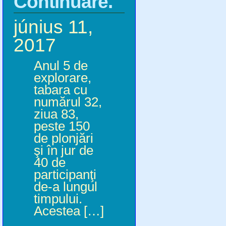
Continuare.
június 11,
2017
Anul 5 de
explorare,
tabara cu
numărul 32,
ziua 83,
peste 150
de plonjări
şi în jur de
40 de
participanţi
de-a lungul
timpului.
Acestea […]