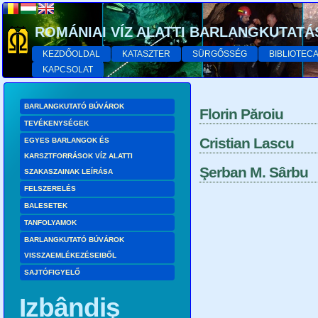
ROMÁNIAI VÍZ ALATTI BARLANGKUTATÁ
KEZDŐOLDAL
KATASZTER
SÜRGŐSSÉG
BIBLIOTEC
KAPCSOLAT
BARLANGKUTATÓ BÚVÁROK
Florin Păroiu
TEVÉKENYSÉGEK
Cristian Lascu
EGYES BARLANGOK ÉS
KARSZTFORRÁSOK VÍZ ALATTI
Şerban M. Sârbu
SZAKASZAINAK LEÍRÁSA
FELSZERELÉS
BALESETEK
TANFOLYAMOK
BARLANGKUTATÓ BÚVÁROK
VISSZAEMLÉKEZÉSEIBŐL
SAJTÓFIGYELŐ
Izbândiş