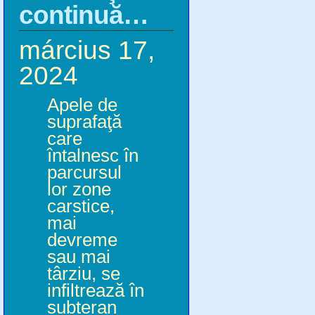
continuă…
március 17,
2024
Apele de
suprafaţă
care
întalnesc în
parcursul
lor zone
carstice,
mai
devreme
sau mai
târziu, se
infiltrează în
subteran