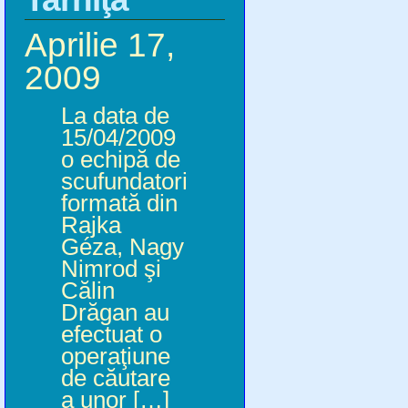
Aprilie 17,
2009
La data de
15/04/2009
o echipă de
scufundatori
formată din
Rajka
Géza, Nagy
Nimrod şi
Călin
Drăgan au
efectuat o
operaţiune
de căutare
a unor […]