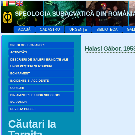
SPEOLOGIA SUBACVATICĂ DIN ROMÂNI
ACASĂ
CADASTRU
URGENŢE
BIBLIOTECA
GAL
SPEOLOGI SCAFANDRI
Halasi Gábor, 195
ACTIVITĂŢI
DESCRIERI DE GALERII INUNDATE ALE
UNOR PEŞTERI ŞI IZBUCURI
ECHIPAMENT
INCIDENTE ŞI ACCIDENTE
CURSURI
DIN AMINTIRILE UNOR SPEOLOGI
SCAFANDRI
REVISTA PRESEI
Căutari la
Tarniţa