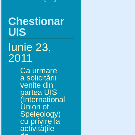
Chestionar
UIS
Iunie 23,
2011
Ca urmare
a solicitării
venite din
partea UIS
(International
Union of
Speleology)
cu privire la
activităţile