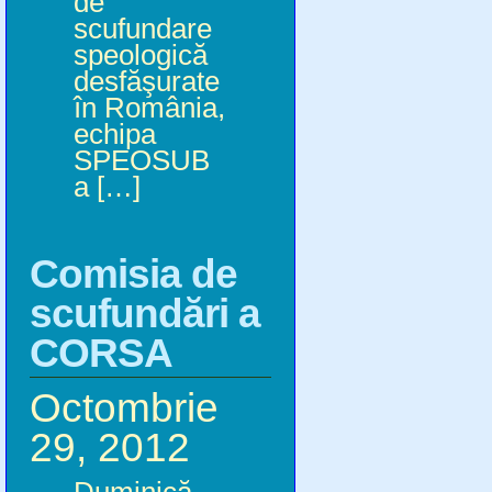
de
scufundare
speologică
desfăşurate
în România,
echipa
SPEOSUB
a […]
Comisia de
scufundări a
CORSA
Octombrie
29, 2012