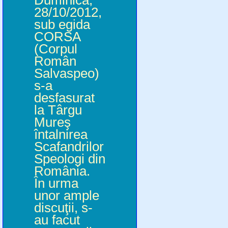
Duminică,
28/10/2012,
sub egida
CORSA
(Corpul
Român
Salvaspeo)
s-a
desfasurat
la Târgu
Mureş
întalnirea
Scafandrilor
Speologi din
România.
În urma
unor ample
discuţii, s-
au facut