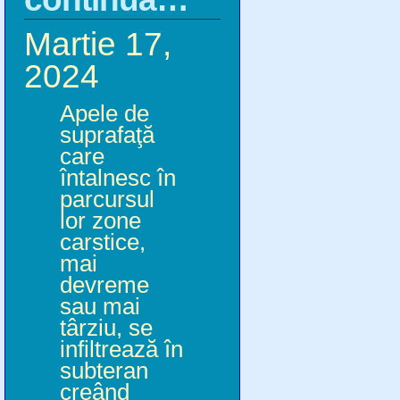
Martie 17,
2024
Apele de
suprafaţă
care
întalnesc în
parcursul
lor zone
carstice,
mai
devreme
sau mai
târziu, se
infiltrează în
subteran
creând