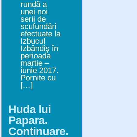
rundă a
unei noi
serii de
scufundări
efectuate la
Izbucul
Izbândiş în
perioada
martie –
iunie 2017.
Pornite cu
[…]
Huda lui
Papara.
Continuare.