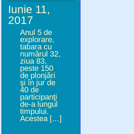
Iunie 11,
2017
Anul 5 de
explorare,
tabara cu
numărul 32,
ziua 83,
peste 150
de plonjări
şi în jur de
40 de
participanţi
de-a lungul
timpului.
Acestea […]