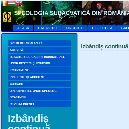
SPEOLOGIA SUBACVATICĂ DIN ROMÂNI
ACASĂ
CADASTRU
URGENŢE
BIBLIOTECA
GAL
SPEOLOGI SCAFANDRI
Izbândiş continu
ACTIVITĂŢI
DESCRIERI DE GALERII INUNDATE ALE
UNOR PEŞTERI ŞI IZBUCURI
ECHIPAMENT
INCIDENTE ŞI ACCIDENTE
CURSURI
DIN AMINTIRILE UNOR SPEOLOGI
SCAFANDRI
REVISTA PRESEI
Izbândiş
continuă…