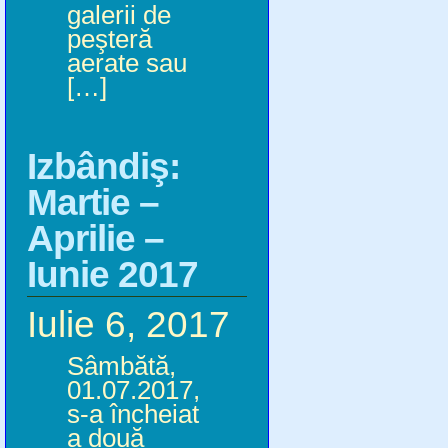
galerii de
peşteră
aerate sau
[…]
Izbândiş:
Martie –
Aprilie –
Iunie 2017
Iulie 6, 2017
Sâmbătă,
01.07.2017,
s-a încheiat
a două