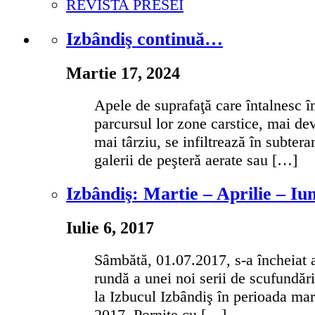
REVISTA PRESEI
Izbândiş continuă…
Martie 17, 2024
Apele de suprafaţă care întalnesc î
parcursul lor zone carstice, mai d
mai târziu, se infiltrează în subter
galerii de peşteră aerate sau […]
Izbândiş: Martie – Aprilie – Iu
Iulie 6, 2017
Sâmbătă, 01.07.2017, s-a încheiat 
rundă a unei noi serii de scufundări
la Izbucul Izbândiş în perioada mar
2017. Pornite cu […]