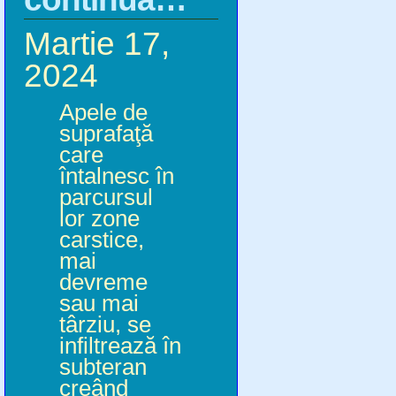
Martie 17,
2024
Apele de
suprafaţă
care
întalnesc în
parcursul
lor zone
carstice,
mai
devreme
sau mai
târziu, se
infiltrează în
subteran
creând