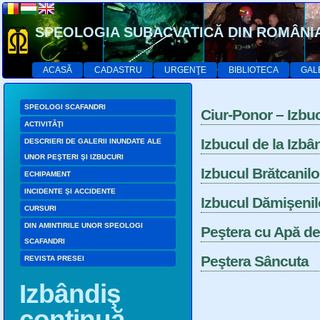
SPEOLOGIA SUBACVATICĂ DIN ROMÂNI
ACASĂ
CADASTRU
URGENŢE
BIBLIOTECA
GAL
SPEOLOGI SCAFANDRI
Ciur-Ponor – Izbuc
ACTIVITĂŢI
Izbucul de la Izbâ
DESCRIERI DE GALERII INUNDATE ALE
UNOR PEŞTERI ŞI IZBUCURI
Izbucul Brătcanilo
ECHIPAMENT
INCIDENTE ŞI ACCIDENTE
Izbucul Dămişenil
CURSURI
DIN AMINTIRILE UNOR SPEOLOGI
Peştera cu Apă de
SCAFANDRI
Peştera Sâncuta
REVISTA PRESEI
Izbândiş
continuă…