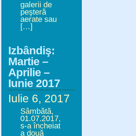
galerii de
peşteră
aerate sau
[…]
Izbândiş:
Martie –
Aprilie –
Iunie 2017
Iulie 6, 2017
Sâmbătă,
01.07.2017,
s-a încheiat
a două