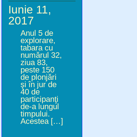
Iunie 11,
2017
Anul 5 de
explorare,
tabara cu
numărul 32,
ziua 83,
peste 150
de plonjări
şi în jur de
40 de
participanţi
de-a lungul
timpului.
Acestea […]