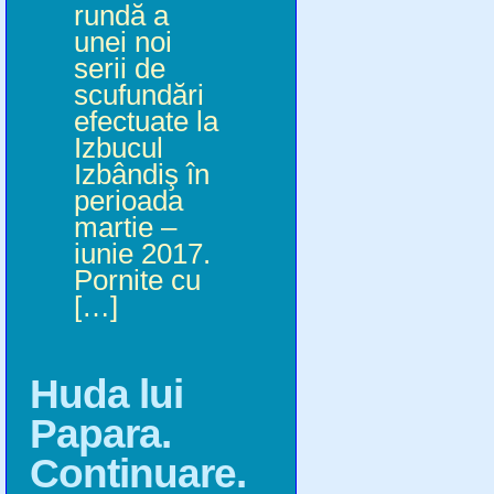
rundă a
unei noi
serii de
scufundări
efectuate la
Izbucul
Izbândiş în
perioada
martie –
iunie 2017.
Pornite cu
[…]
Huda lui
Papara.
Continuare.