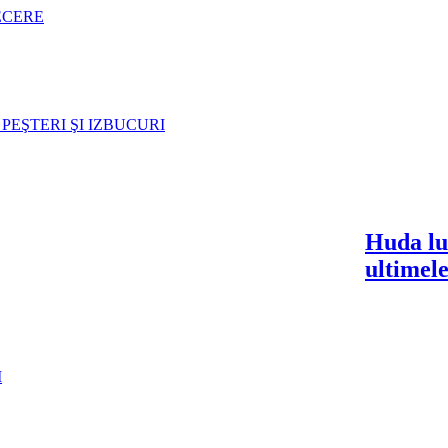
ECERE
PEŞTERI ŞI IZBUCURI
Huda lu
ultimele
I