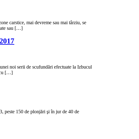
 zone carstice, mai devreme sau mai târziu, se
erate sau […]
 2017
nei noi serii de scufundări efectuate la Izbucul
 cu […]
, peste 150 de plonjări şi în jur de 40 de