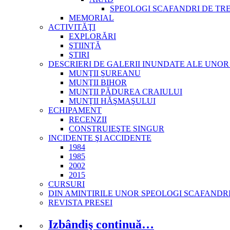
SPEOLOGI SCAFANDRI DE TR
MEMORIAL
ACTIVITĂŢI
EXPLORĂRI
ŞTIINŢĂ
ŞTIRI
DESCRIERI DE GALERII INUNDATE ALE UNOR 
MUNŢII ŞUREANU
MUNŢII BIHOR
MUNŢII PĂDUREA CRAIULUI
MUNŢII HĂŞMAŞULUI
ECHIPAMENT
RECENZII
CONSTRUIEŞTE SINGUR
INCIDENTE ŞI ACCIDENTE
1984
1985
2002
2015
CURSURI
DIN AMINTIRILE UNOR SPEOLOGI SCAFANDR
REVISTA PRESEI
Izbândiş continuă…