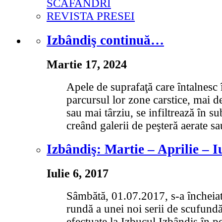
SCAFANDRI
REVISTA PRESEI
Izbândiş continuă…
Martie 17, 2024
Apele de suprafaţă care întalnesc 
parcursul lor zone carstice, mai 
sau mai târziu, se infiltrează în s
creând galerii de peşteră aerate s
Izbândiş: Martie – Aprilie – I
Iulie 6, 2017
Sâmbătă, 01.07.2017, s-a încheia
rundă a unei noi serii de scufundă
efectuate la Izbucul Izbândiş în p