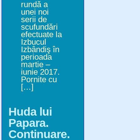
rundă a
unei noi
serii de
scufundări
efectuate la
Izbucul
Izbândiş în
perioada
martie –
iunie 2017.
Pornite cu
[…]
Huda lui
Papara.
Continuare.