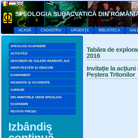
SPEOLOGIA SUBACVATICĂ DIN ROMÂNI
ACASĂ
CADASTRU
URGENŢE
BIBLIOTECA
GAL
SPEOLOGI SCAFANDRI
Tabăra de explorare
ACTIVITĂŢI
2016
DESCRIERI DE GALERII INUNDATE ALE
Invitație la acțiun
UNOR PEŞTERI ŞI IZBUCURI
Peștera Tritonilor
ECHIPAMENT
INCIDENTE ŞI ACCIDENTE
CURSURI
DIN AMINTIRILE UNOR SPEOLOGI
SCAFANDRI
REVISTA PRESEI
Izbândiş
continuă…