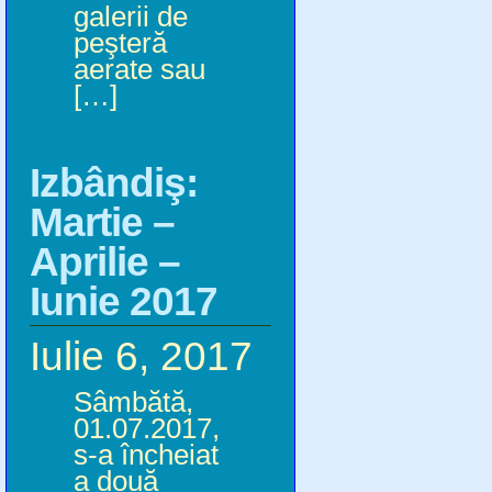
galerii de
peşteră
aerate sau
[…]
Izbândiş:
Martie –
Aprilie –
Iunie 2017
Iulie 6, 2017
Sâmbătă,
01.07.2017,
s-a încheiat
a două