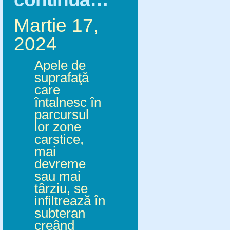
Martie 17,
2024
Apele de
suprafaţă
care
întalnesc în
parcursul
lor zone
carstice,
mai
devreme
sau mai
târziu, se
infiltrează în
subteran
creând