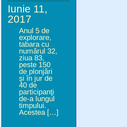
Iunie 11,
2017
Anul 5 de
explorare,
tabara cu
numărul 32,
ziua 83,
peste 150
de plonjări
şi în jur de
40 de
participanţi
de-a lungul
timpului.
Acestea […]