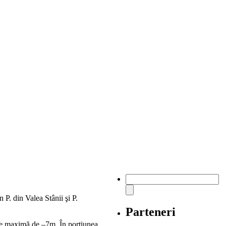
P. din Valea Stânii şi P.
Parteneri
me maximă de –7m. În porţiunea