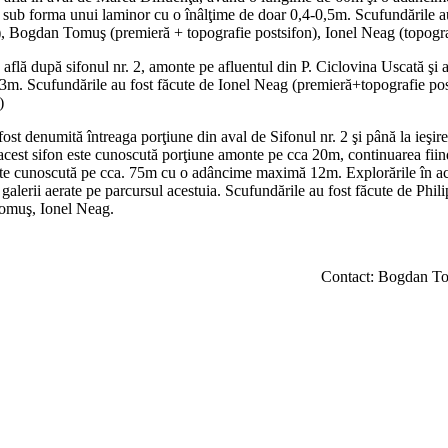
ă sub forma unui laminor cu o înâlţime de doar 0,4-0,5m. Scufundările au
, Bogdan Tomuş (premieră + topografie postsifon), Ionel Neag (topogra
 află după sifonul nr. 2, amonte pe afluentul din P. Ciclovina Uscată şi
m. Scufundările au fost făcute de Ionel Neag (premieră+topografie p
)
ost denumită întreaga porţiune din aval de Sifonul nr. 2 şi până la ieşire
acest sifon este cunoscută porţiune amonte pe cca 20m, continuarea fiin
este cunoscută pe cca. 75m cu o adâncime maximă 12m. Explorările în ace
e galerii aerate pe parcursul acestuia. Scufundările au fost făcute de Ph
omuş, Ionel Neag.
Contact: Bogdan T