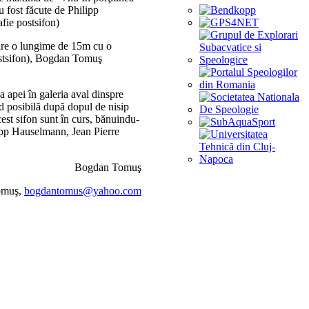
 fost făcute de Philipp
fie postsifon)
 are o lungime de 15m cu o
ostsifon), Bogdan Tomuş
a apei în galeria aval dinspre
d posibilă după dopul de nisip
st sifon sunt în curs, bănuindu-
ilipp Hauselmann, Jean Pierre
Bogdan Tomuş
omuş,
bogdantomus@yahoo.com