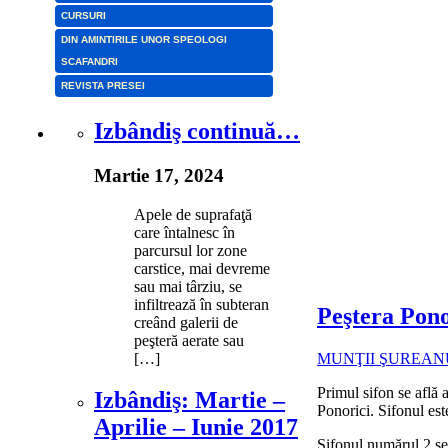
CURSURI
DIN AMINTIRILE UNOR SPEOLOGI
SCAFANDRI
REVISTA PRESEI
Izbândiş continuă…
Martie 17, 2024
Apele de suprafaţă
care întalnesc în
parcursul lor zone
carstice, mai devreme
sau mai târziu, se
infiltrează în subteran
Peştera Pono
creând galerii de
peşteră aerate sau
[…]
MUNŢII ŞUREAN
Primul sifon se află 
Izbândiş: Martie –
Ponorici. Sifonul es
Aprilie – Iunie 2017
Sifonul numărul 2 s