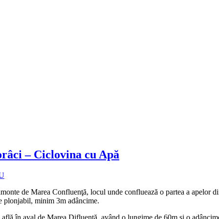
râci – Ciclovina cu Apă
U
amonte de Marea Confluenţă, locul unde confluează o partea a apelor din 
te plonjabil, minim 3m adâncime.
e află în aval de Marea Difluenţă, având o lungime de 60m şi o adânci