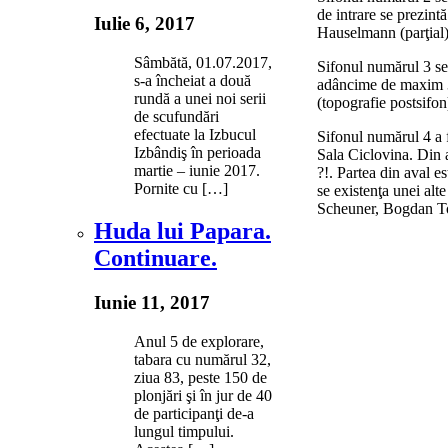
de intrare se prezint
Iulie 6, 2017
Hauselmann (parţial)
Sâmbătă, 01.07.2017,
Sifonul numărul 3 se
s-a încheiat a două
adâncime de maxim 3
rundă a unei noi serii
(topografie postsifon
de scufundări
efectuate la Izbucul
Sifonul numărul 4 a f
Izbândiş în perioada
Sala Ciclovina. Din 
martie – iunie 2017.
?!. Partea din aval 
Pornite cu […]
se existenţa unei alt
Scheuner, Bogdan T
Huda lui Papara.
Continuare.
Iunie 11, 2017
Anul 5 de explorare,
tabara cu numărul 32,
ziua 83, peste 150 de
plonjări şi în jur de 40
de participanţi de-a
lungul timpului.