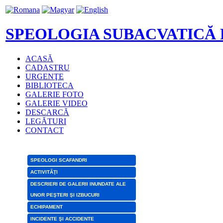
SPEOLOGIA SUBACVATICĂ
ACASĂ
CADASTRU
URGENŢE
BIBLIOTECA
GALERIE FOTO
GALERIE VIDEO
DESCARCĂ
LEGĂTURI
CONTACT
SPEOLOGI SCAFANDRI
ACTIVITĂŢI
DESCRIERI DE GALERII INUNDATE ALE
UNOR PEŞTERI ŞI IZBUCURI
ECHIPAMENT
INCIDENTE ŞI ACCIDENTE