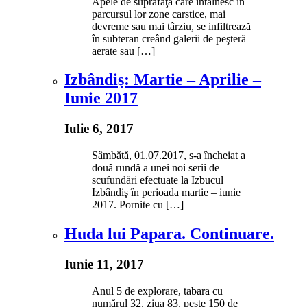
Apele de suprafaţă care întalnesc în
parcursul lor zone carstice, mai
devreme sau mai târziu, se infiltrează
în subteran creând galerii de peşteră
aerate sau […]
Izbândiş: Martie – Aprilie –
Iunie 2017
Iulie 6, 2017
Sâmbătă, 01.07.2017, s-a încheiat a
două rundă a unei noi serii de
scufundări efectuate la Izbucul
Izbândiş în perioada martie – iunie
2017. Pornite cu […]
Huda lui Papara. Continuare.
Iunie 11, 2017
Anul 5 de explorare, tabara cu
numărul 32, ziua 83, peste 150 de