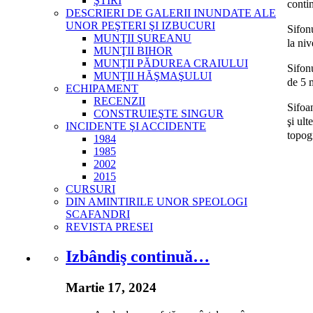
ŞTIRI
contin
DESCRIERI DE GALERII INUNDATE ALE
UNOR PEŞTERI ŞI IZBUCURI
Sifon
MUNŢII ŞUREANU
la ni
MUNŢII BIHOR
MUNŢII PĂDUREA CRAIULUI
Sifon
MUNŢII HĂŞMAŞULUI
de 5 
ECHIPAMENT
RECENZII
Sifoa
CONSTRUIEŞTE SINGUR
şi ul
INCIDENTE ŞI ACCIDENTE
topogr
1984
1985
2002
2015
CURSURI
DIN AMINTIRILE UNOR SPEOLOGI
SCAFANDRI
REVISTA PRESEI
Izbândiş continuă…
Martie 17, 2024